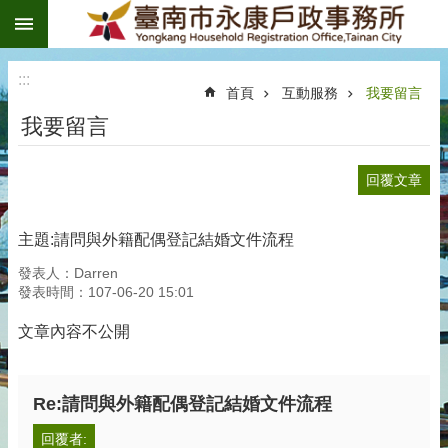
:::
搜
跳到主要內容區塊
尋
進
階
:::
搜
首頁
互動服務
我要留言
尋
我要留言
認
識
本
回覆文章
所
訊
主題:請問與外籍配偶登記結婚文件流程
息
發表人：Darren
發
發表時間：107-06-20 15:01
布
文章內容不公開
戶
政
資
訊
Re:請問與外籍配偶登記結婚文件流程
專
回覆者: