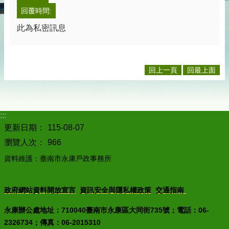
區
回覆時間:
服
務
此為私密訊息
個
資
保
回上一頁
回最上面
護
互
動
:::
服
更新日期：
115-08-07
務
瀏覽人次：
966
線
資料維護：臺南市永康戶政事務所
上
查
詢
政府網站資料開放宣言
資訊安全與隱私權政策
交通指南
人
永康辦公處地址：710040臺南市永康區大同街735號；電話：06-
口
統
2326734；傳真：06-2015310