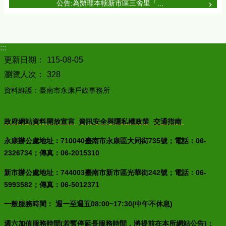
公告:為辦理本轄新市區三舍里「...
:::
更新日期：
115-08-05
瀏覽人次：
328
資料維護：臺南市永康戶政事務所
政府網站資料開放宣言
資訊安全與隱私權政策
交通指南
永康辦公處地址：710040臺南市永康區大同街735號；電話：06-
2326734；傳真：06-2015310
新市辦公處地址：744003臺南市新市區光華街242號；電話：06-
5993582；傳真：06-5012371
一般服務時間： 週一至週五08:00~17:30(中午不休息)
週六加值服務時間(若暫停延長服務時間，將提前在本所網站公告)：