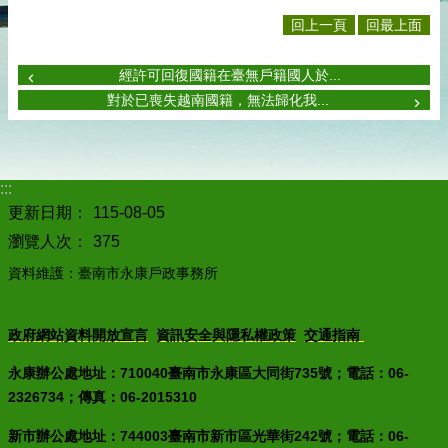
回上一頁
回最上面
經許可回復國籍在臺無戶籍國人於...
對於已喪失越南國籍，無法歸化我...
:::
更新日期：
115-08-05
瀏覽人次：
375
資料維護：臺南市永康戶政事務所
政府網站資料開放宣言
資訊安全與隱私權政策
交通指南
永康辦公處地址：710040臺南市永康區大同街735號；電話：06-
2326734；傳真：06-2015310
新市辦公處地址：744003臺南市新市區光華街242號；電話：06-