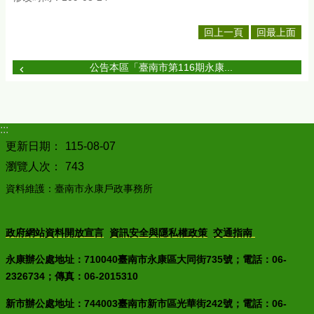
回上一頁
回最上面
公告本區「臺南市第116期永康...
:::
更新日期：
115-08-07
瀏覽人次：
743
資料維護：臺南市永康戶政事務所
政府網站資料開放宣言
資訊安全與隱私權政策
交通指南
永康辦公處地址：710040臺南市永康區大同街735號；電話：06-
2326734；傳真：06-2015310
新市辦公處地址：744003臺南市新市區光華街242號；電話：06-