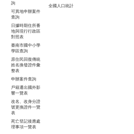
詢
全國人口統計
可異地申辦案件
查詢
日據時期住所番
地與現行行政區
對照表
臺南市國中小學
學區查詢
原住民回復傳統
姓名換發證件彙
整表
申辦案件查詢
戶籍遷出國外影
響一覽表
改名、改身分證
號更換證件一覽
表
死亡登記後應處
理事項一覽表