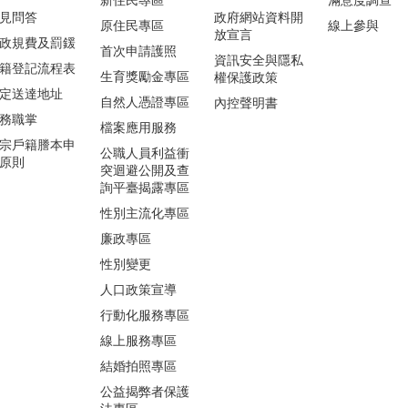
見問答
政府網站資料開
原住民專區
線上參與
放宣言
政規費及罰鍰
首次申請護照
資訊安全與隱私
籍登記流程表
生育獎勵金專區
權保護政策
定送達地址
自然人憑證專區
內控聲明書
務職掌
檔案應用服務
宗戶籍謄本申
公職人員利益衝
原則
突迴避公開及查
詢平臺揭露專區
性別主流化專區
廉政專區
性別變更
人口政策宣導
行動化服務專區
線上服務專區
結婚拍照專區
公益揭弊者保護