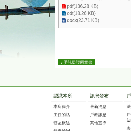
pdf(136.28 KB)
odt(18.26 KB)
docx(23.71 KB)
委託監護同意書
:::
認識本所
訊息發布
本所簡介
最新消息
法
主任的話
戶政訊息
戶
知
轄區概述
其他宣導
表
組織編制