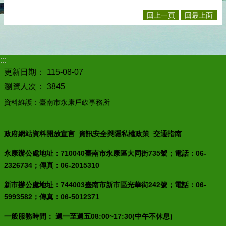
回上一頁
回最上面
:::
更新日期：
115-08-07
瀏覽人次：
3845
資料維護：臺南市永康戶政事務所
政府網站資料開放宣言
資訊安全與隱私權政策
交通指南
永康辦公處地址：710040臺南市永康區大同街735號；電話：06-
2326734；傳真：06-2015310
新市辦公處地址：744003臺南市新市區光華街242號；電話：06-
5993582；傳真：06-5012371
一般服務時間： 週一至週五08:00~17:30(中午不休息)