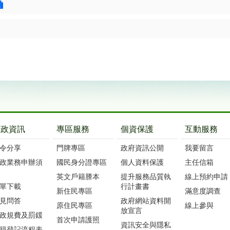
戶政資訊
專區服務
個資保護
互動服務
令分享
門牌專區
政府資訊公開
我要留言
政業務申辦須
國民身分證專區
個人資料保護
主任信箱
英文戶籍謄本
提升服務品質執
線上預約申請
單下載
行計畫書
新住民專區
滿意度調查
見問答
政府網站資料開
原住民專區
線上參與
放宣言
政規費及罰鍰
首次申請護照
資訊安全與隱私
籍登記流程表