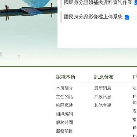
國民身分證領補換資料查詢作業
國民身分證影像檔上傳系統
:::
認識本所
訊息發布
本所簡介
最新消息
法
主任的話
戶政訊息
戶
知
轄區概述
其他宣導
表
組織編制
常
服務時間
戶
服務項目
戶