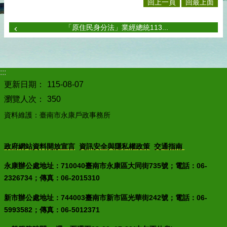
回上一頁
回最上面
「原住民身分法」業經總統113...
:::
更新日期：
115-08-07
瀏覽人次：
350
資料維護：臺南市永康戶政事務所
政府網站資料開放宣言
資訊安全與隱私權政策
交通指南
永康辦公處地址：710040臺南市永康區大同街735號；電話：06-
2326734；傳真：06-2015310
新市辦公處地址：744003臺南市新市區光華街242號；電話：06-
5993582；傳真：06-5012371