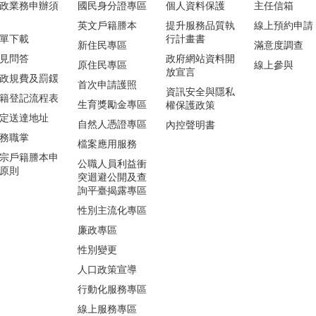
政業務申辦須
國民身分證專區
個人資料保護
主任信箱
英文戶籍謄本
提升服務品質執
線上預約申請
單下載
行計畫書
新住民專區
滿意度調查
見問答
政府網站資料開
原住民專區
線上參與
放宣言
政規費及罰鍰
首次申請護照
資訊安全與隱私
籍登記流程表
生育獎勵金專區
權保護政策
定送達地址
自然人憑證專區
內控聲明書
務職掌
檔案應用服務
宗戶籍謄本申
公職人員利益衝
原則
突迴避公開及查
詢平臺揭露專區
性別主流化專區
廉政專區
性別變更
人口政策宣導
行動化服務專區
線上服務專區