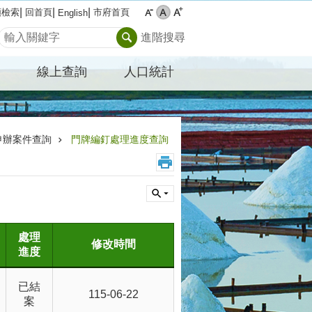
類檢索
回首頁
市府首頁
English
搜尋
進階搜尋
線上查詢
人口統計
申辦案件查詢
門牌編釘處理進度查詢
處理
修改時間
進度
已結
115-06-22
案