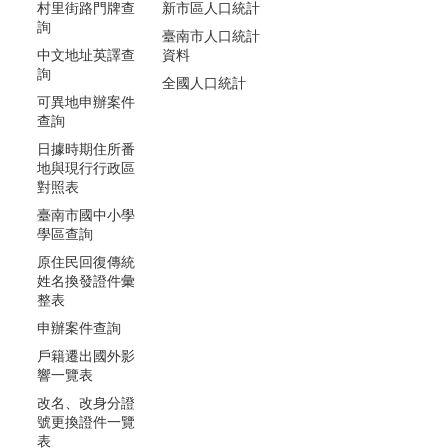
村里街路門牌查
新市區人口統計
詢
臺南市人口統計
中文地址英譯查
資料
詢
全國人口統計
可異地申辦案件
查詢
日據時期住所番
地與現行行政區
對照表
臺南市國中小學
學區查詢
原住民回復傳統
姓名換發證件彙
整表
申辦案件查詢
戶籍遷出國外影
響一覽表
改名、改身分證
號更換證件一覽
表