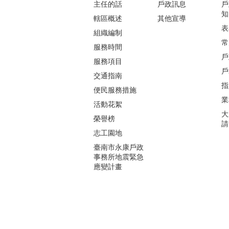
主任的話
戶政訊息
戶
知
轄區概述
其他宣導
表
組織編制
常
服務時間
戶
服務項目
戶
交通指南
指
便民服務措施
業
活動花絮
大
榮譽榜
請
志工園地
臺南市永康戶政
事務所地震緊急
應變計畫