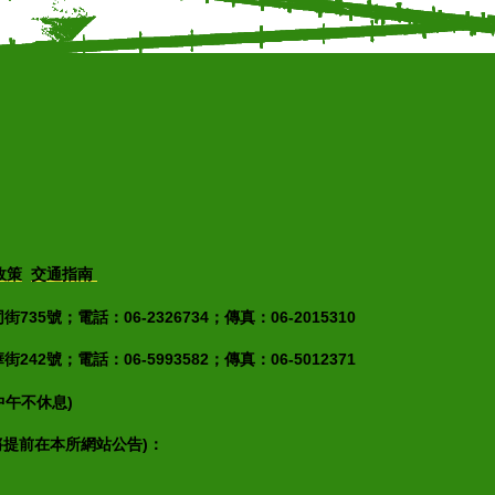
政策
交通指南
35號；電話：06-2326734；傳真：06-2015310
42號；電話：06-5993582；傳真：06-5012371
(中午不休息)
將提前在本所網站公告)：