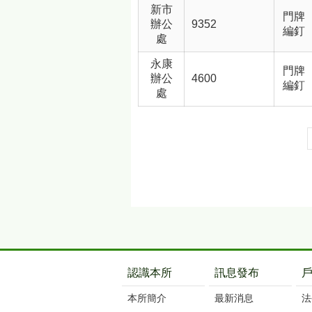
新市
門牌
辦公
9352
編釘
處
永康
門牌
辦公
4600
編釘
處
:::
認識本所
訊息發布
本所簡介
最新消息
法