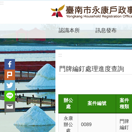
:::
跳到主要內容區塊
認識本所
訊息發布
:::
門牌編釘處理進度查詢
辦公
案件
案件編號
處
種類
永康
門牌
辦公
0089
編釘
處