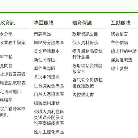
戶政資訊
專區服務
個資保護
互動服務
令分享
門牌專區
政府資訊公開
我要留言
政業務申辦須
國民身分證專區
個人資料保護
主任信箱
英文戶籍謄本
提升服務品質執
線上預約申請
單下載
行計畫書
新住民專區
滿意度調查
見問答
政府網站資料開
原住民專區
線上參與
放宣言
政規費及罰鍰
首次申請護照
資訊安全與隱私
籍登記流程表
生育獎勵金專區
權保護政策
定送達地址
自然人憑證專區
內控聲明書
務職掌
檔案應用服務
宗戶籍謄本申
公職人員利益衝
原則
突迴避公開及查
詢平臺揭露專區
性別主流化專區