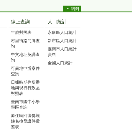
關閉
線上查詢
人口統計
年歲對照表
永康區人口統計
村里街路門牌查
新市區人口統計
詢
臺南市人口統計
中文地址英譯查
資料
詢
全國人口統計
可異地申辦案件
查詢
日據時期住所番
地與現行行政區
對照表
臺南市國中小學
學區查詢
原住民回復傳統
姓名換發證件彙
整表