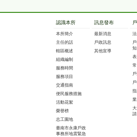
:::
認識本所
訊息發布
本所簡介
最新消息
法
主任的話
戶政訊息
戶
知
轄區概述
其他宣導
表
組織編制
常
服務時間
戶
服務項目
戶
交通指南
指
便民服務措施
業
活動花絮
大
榮譽榜
請
志工園地
臺南市永康戶政
事務所地震緊急