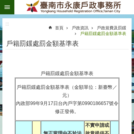
:::
跳到主要內容區塊
:::
首頁
戶政資訊
戶政規費及罰鍰
戶籍罰鍰處罰金額基準表
戶籍罰鍰處罰金額基準表
戶籍罰鍰處罰金額基準表
戶籍罰鍰處罰金額基準表（金額單位：新臺幣／
元）
內政部99年9月17日台內戶字第0990186657號令
修正發佈。
不實申請或
無正當理由不於法
故意提供不