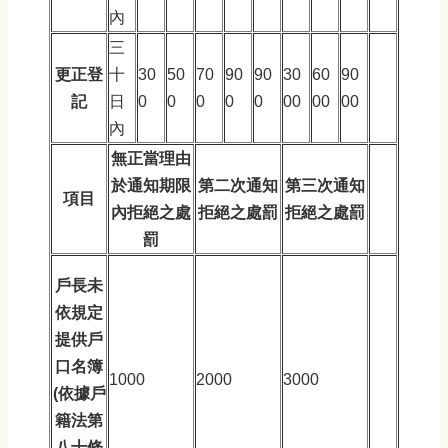
內
三
更正登
十
30
50
70
90
90
30
60
90
記
日
0
0
0
0
0
00
00
00
內
無正當理由
於通知期限
第二次通知
第三次通知
項目
內拒絕之處
拒絕之處罰
拒絕之處罰
罰
戶長未
依規定
提供戶
口名簿
1000
2000
3000
(依據戶
籍法第
八十條